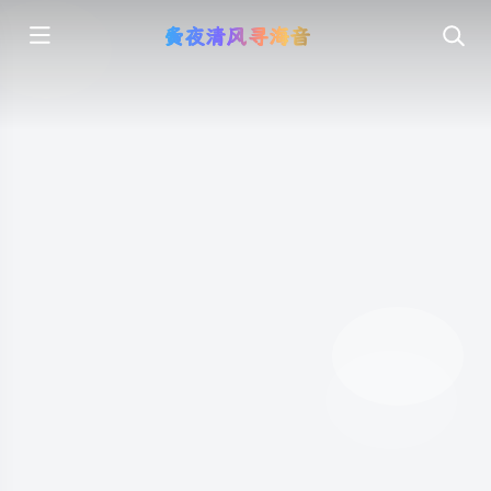
夤夜清风寻海音