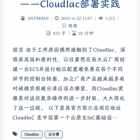
——CloudIac部署实践
SATAKAUI
|
2025-6-22 11:07
|
1,312
|
指南
853 字
|
18 分钟
前言 由于工作原因偶然接触到了CloudIac，深
感其高效和便利性，以往要想在各大云厂商创
建一台ECS并进行相应配置难免要在各个不同
环节的控制台转圈，加之厂商产品越来越多有
时候确实很难分清应该点哪里，而CloudIac更
像是对这些复杂操作的进一步封装，大大简化
了这一过程。 以下是其官方简介及项目地址
CloudIaC 是中国第一个云原生IaC基础设…
CloudIac
云计算